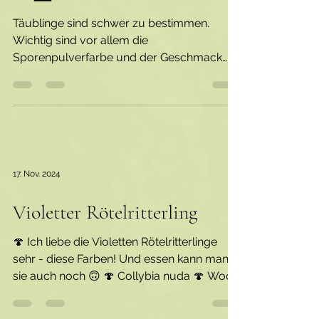
🌈 Es wird bunt! Täublinge
Bestimmen mit Chemikalien
🍄‍🟫
Täublinge sind schwer zu bestimmen.
Wichtig sind vor allem die
Sporenpulverfarbe und der Geschmack
(bitte nur testen, wenn du dich gut...
17. Nov. 2024
Violetter Rötelritterling