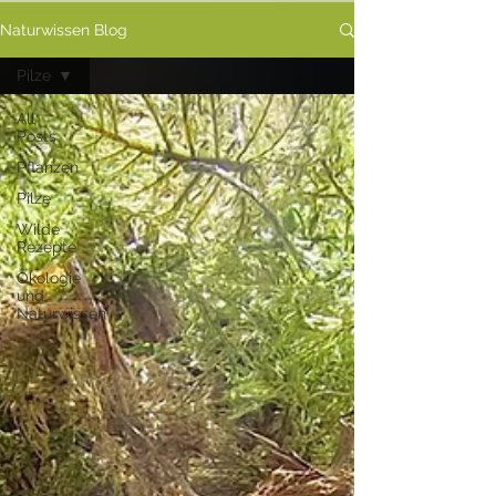
Naturwissen Blog
Pilze
All
Posts
Pflanzen
Pilze
Wilde
Rezepte
Ökologie
und
Naturwissen