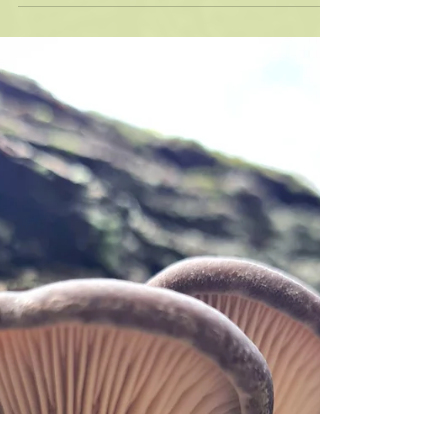
🍄 Ich liebe die Violetten Rötelritterlinge
sehr - diese Farben! Und essen kann man
sie auch noch 🙃 🍄 Collybia nuda 🍄 Wood
Blewit 🍂...