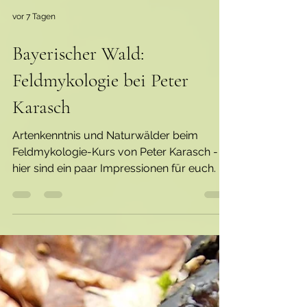
vor 7 Tagen
Bayerischer Wald:
Feldmykologie bei Peter
Karasch
Artenkenntnis und Naturwälder beim
Feldmykologie-Kurs von Peter Karasch -
hier sind ein paar Impressionen für euch. Es
war auch im Bayerischen Wald extrem
trocken und gab daher weniger zu sehen
als üblich. Trotzdem war alles wunderbar
grün und wir haben doch einige schöne
Pilze finden können! Zur Einstimmung bin
ich den Baumwipfelpfad mit Aussichtsturm