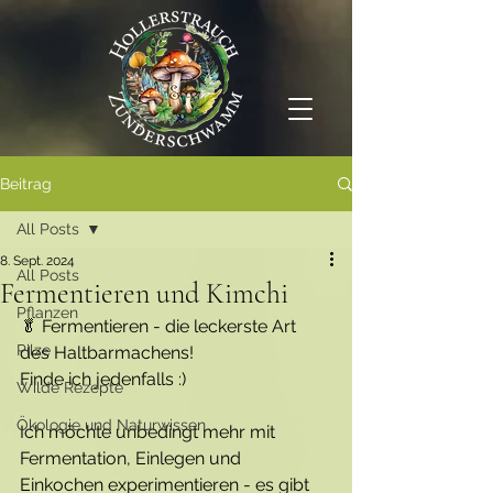
Beitrag
All Posts
8. Sept. 2024
All Posts
Fermentieren und Kimchi
Pflanzen
🥬 Fermentieren - die leckerste Art 
Pilze
des Haltbarmachens!
Finde ich jedenfalls :)
Wilde Rezepte
Ökologie und Naturwissen
Ich möchte unbedingt mehr mit 
Fermentation, Einlegen und 
Einkochen experimentieren - es gibt 