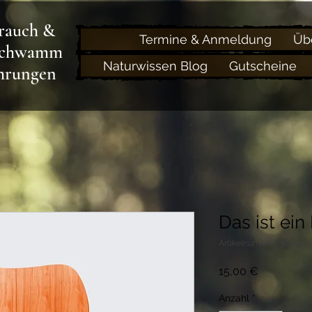
trauch &
Termine & Anmeldung
Üb
schwamm
Naturwissen Blog
Gutscheine
hrungen
Das ist ein
Artikelnummer: 3652364
Preis
15,00 €
Anzahl
*