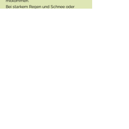
mitkommen.
Bei starkem Regen und Schnee oder 
Unwetter wird die Veranstaltung 
abgesagt.
Veranstaltung teilen