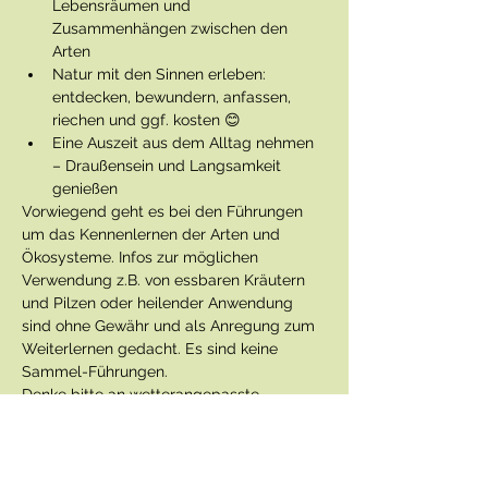
Lebensräumen und 
Zusammenhängen zwischen den 
Arten
Natur mit den Sinnen erleben: 
entdecken, bewundern, anfassen, 
riechen und ggf. kosten 😊
Eine Auszeit aus dem Alltag nehmen 
– Draußensein und Langsamkeit 
genießen
Vorwiegend geht es bei den Führungen 
um das Kennenlernen der Arten und 
Ökosysteme. Infos zur möglichen 
Verwendung z.B. von essbaren Kräutern 
und Pilzen oder heilender Anwendung 
sind ohne Gewähr und als Anregung zum 
Weiterlernen gedacht. Es sind keine 
Sammel-Führungen.
Denke bitte an wetterangepasste 
Kleidung und Schuhe. Wir werden uns 
auch abseits der Wege bewegen.
Die Führung ist für Erwachsene gedacht, 
interessierte Kinder können aber gern 