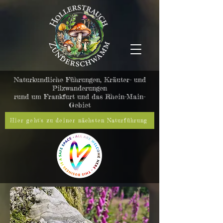
Naturkundliche Führungen, Kräuter- und
Pilzwanderungen
rund um Frankfurt und das Rhein-Main-
Gebiet
Hier geht's zu deiner nächsten Naturführung