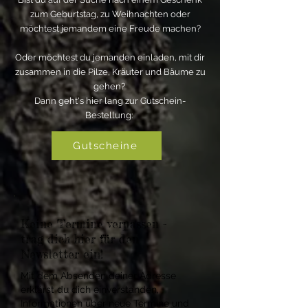
zum Geburtstag, zu Weihnachten oder
möchtest jemandem eine Freude machen?
Oder möchtest du jemanden einladen, mit dir
zusammen in die Pilze, Kräuter und Bäume zu
gehen?
Dann geht's hier lang zur Gutschein-
Bestellung:
Gutscheine
Keine Termine verpassen -
trag dich hier für den
Newsletter ein!
Mit dem Absenden deiner Adresse
erklärst du dich einverstanden,
Informationen über neue Termine und